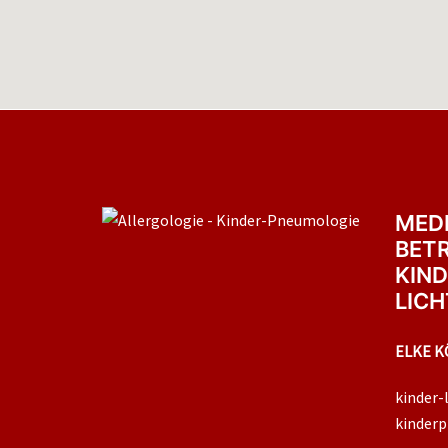
MEDI
BET
KIND
LICH
ELKE K
kinder-
kinderp