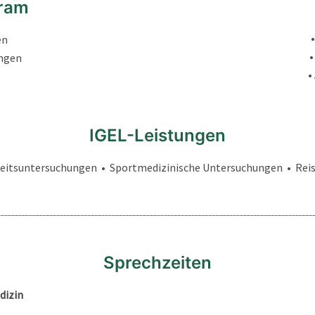
hram
en
•
ngen
•
IGEL-Leistungen
keitsuntersuchungen • Sportmedizinische Untersuchungen • Rei
Sprechzeiten
dizin