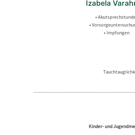
Izabela Vara
• Akutsprechstund
• Vorsorgeuntersuchu
• Impfungen
Tauchtauglich
Kinder- und Jugendme